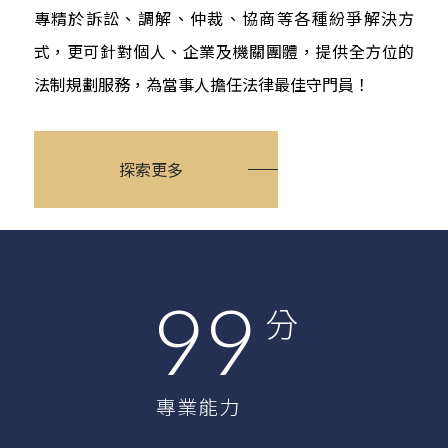
LAWYER
專精於訴訟、調解、仲裁、協商等各種紛爭解決方
式，更可針對個人、企業及機關團體，提供全方位的
憲騰法律 竭誠為您
法制規劃服務，為當事人擔任法律最佳守門員！
秉持專業法律知識與一貫的服務熱忱
提供最優質的法律服務
探索更多
99
分
專業能力