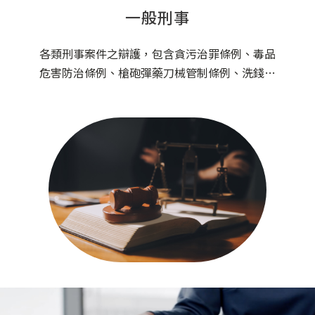
一般刑事
各類刑事案件之辯護，包含貪污治罪條例、毒品
危害防治條例、槍砲彈藥刀械管制條例、洗錢防
制法、軍事審判等重大刑案